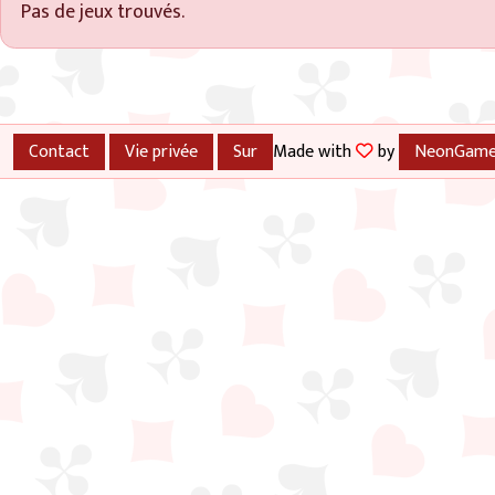
Pas de jeux trouvés.
Contact
Vie privée
Sur
Made with
by
NeonGame