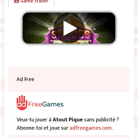
Game trailer
pouvez jouer n'importe quelle carte. Un joueur ne peut
prendre un tour qu'en jouant un atout pique.
Supprimer les publicités
Ad Free
Veux-tu jouer à
Atout Pique
sans publicité ?
Abonne-toi et joue sur
adfreegames.com
.