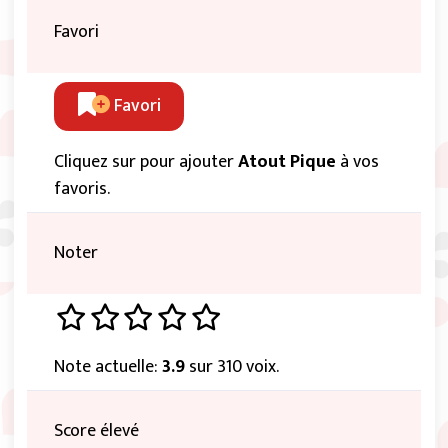
Favori
Favori
Cliquez sur pour ajouter
Atout Pique
à vos
favoris.
Noter
Note actuelle:
3.9
sur 310 voix.
Score élevé