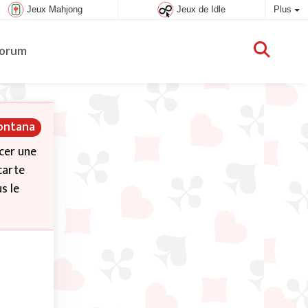
Jeux Mahjong
Jeux de Idle
Plus
orum
Montana
acer une
carte
s le