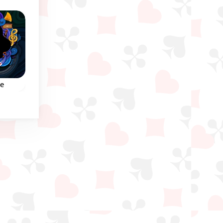
re
es
tes
r et
Roi.