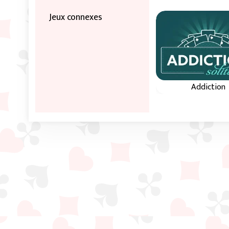
Jeux connexes
Addiction
Disposez les qu
rangées en ord
croissant et en co
de 2 à K.