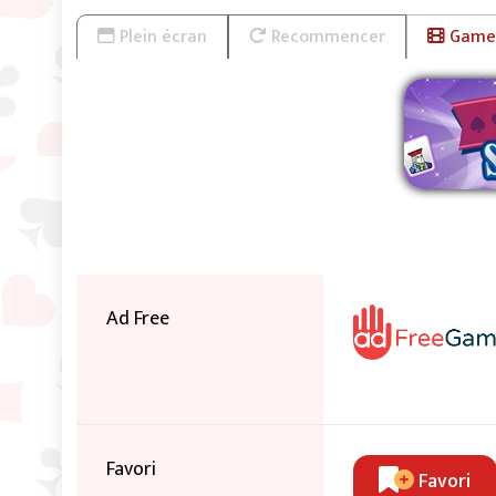
Plein écran
Recommencer
Game 
Sup
Ad Free
Favori
Favori