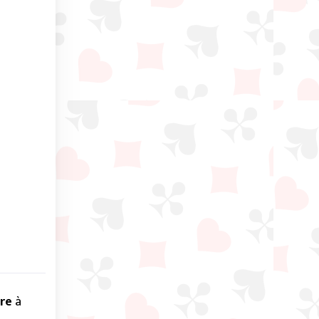
ire
à