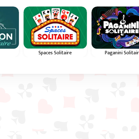
Spaces Solitaire
Paganini Solitai
atre
Utilisez les espaces
Utilisez les espac
re
pour organiser toutes
pour organiser tou
uleur,
les cartes par couleur et
les cartes par couleu
en séquence, de A à Roi.
en séquence, de A à 