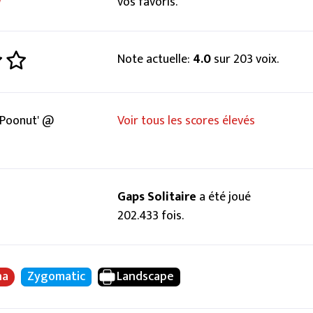
vos favoris.
Note actuelle:
4.0
sur 203 voix.
Poonut' @
Voir tous les scores élevés
Gaps Solitaire
a été joué
202.433 fois.
na
Zygomatic
Landscape