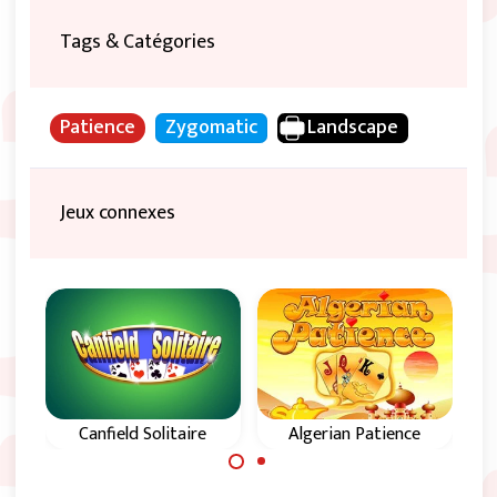
Tags & Catégories
Patience
Zygomatic
Landscape
Jeux connexes
Canfield Solitaire
Algerian Patience
P
Jeu de solitaire