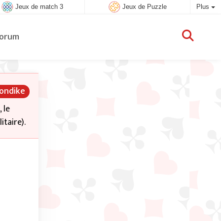
Jeux de match 3
Jeux de Puzzle
Plus
orum
londike
 le
itaire).