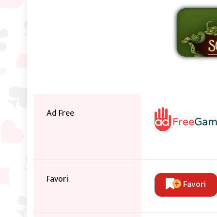
Sup
Ad Free
Favori
Favori