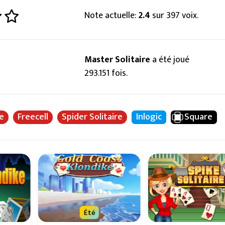
Note actuelle:
2.4
sur 397 voix.
Master Solitaire
a été joué
293.151 fois.
ke
Freecell
Spider Solitaire
Inlogic
Square
Été