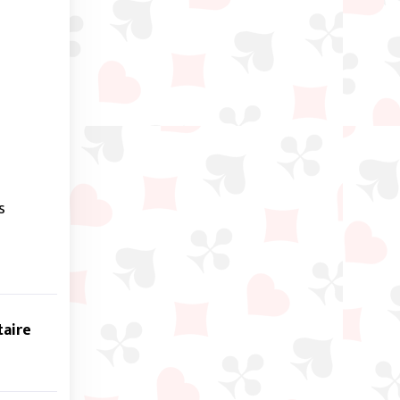
s
taire