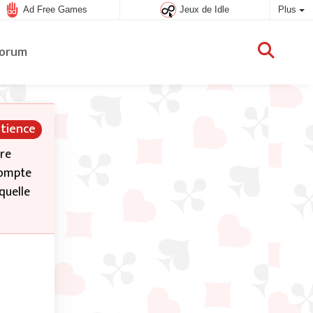
Ad Free Games
Jeux de Idle
Plus
orum
tience
tre
 compte
quelle