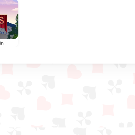
in
st une
er's