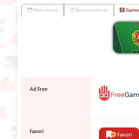
Plein écran
Recommencer
Game 
Sup
Ad Free
Favori
Favori