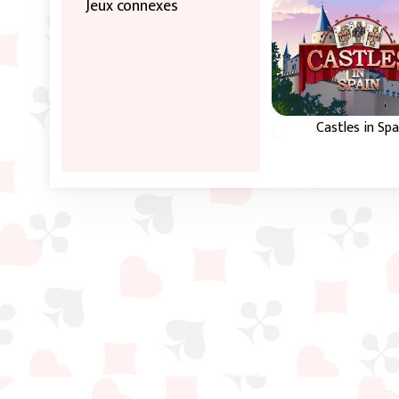
Jeux connexes
Castles in Spa
Castles in Spain e
variation de Bak
Dozen.