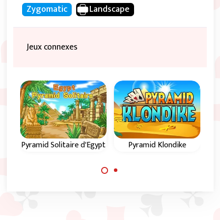
Zygomatic
Landscape
Jeux connexes
Pyramid Solitaire d'Egypt
Pyramid Klondike
Al
Jeu Pyramid
Un jeu de Pyramid
Solitaire Classique
Solitaire avec une
situé dans l'Egypte
disposition
antique.
Klondike.