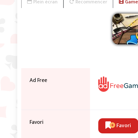
Plein écran
Recommencer
Game 
Sup
Ad Free
Favori
Favori