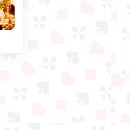
Classique
s
Solitaire Tour
3 Pyramid Tripeak
Joue au jeu classique de
Faites disparaître
Solitaire Tour et essaie
toutes les cartes via 
s ce
d'éliminer toutes les
plus forte ou 1 plus
ri
cartes.
faible.