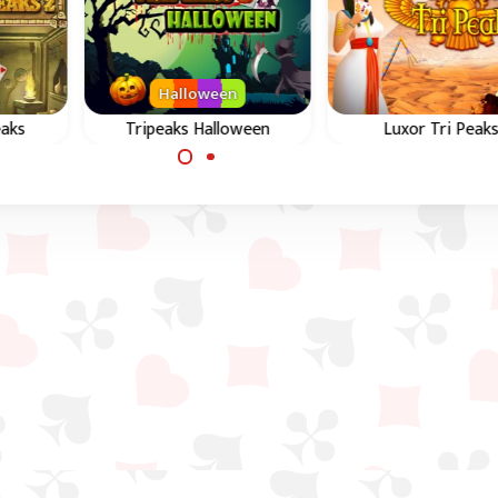
Halloween
eaks
Tripeaks Halloween
Luxor Tri Peak
Entrez dans l'ambiance
tre
Collectionne les
de Halloween avec ce jeu
via 1
scarabées en or dan
de Solitaire Tripeaks.
lus
magnifique jeu de T
Peaks en Égypte
antique.