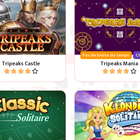
isparaître toutes les cartes
Remake classique : élimin
 et découvrez le château.
les cartes du tablea
Pas de limite de temps
C
Tripeaks Castle
Tripeaks Mania
Jouer
Jouer
ke Solitaire est le jeu de
Le jeu de cartes Solitaire
s classique du Solitaire.
classique.