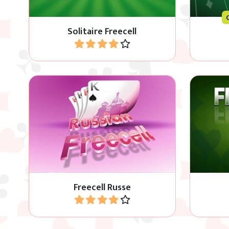
Solitaire Freecell
Jouer
Entre le Russian Solitaire et le
Le class
Freecell.
Freecell Russe
Jouer