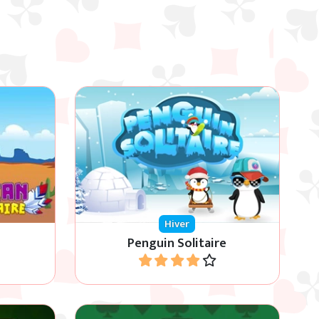
que et
Aide les manchots dans ce jeu Eight
Off et Freecell.
Hiver
Penguin Solitaire
Jouer