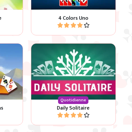
e
4 Colors Uno
Jouer
Chaque jour un nouveau jeu
du tableau
Klondike, pouvez-vous résoudre ce
taire.
jeu de solitaire quotidien ?
Quotidienne
ns
Daily Solitaire
Jouer