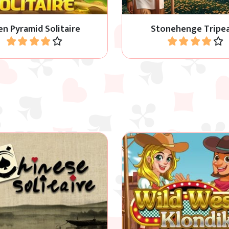
en Pyramid Solitaire
Stonehenge Tripe
Jouer
Jouer
ous finir les 10 niveaux de
Jeu de cartes amusant 
u de Chinese Solitaire ?
Klondike.