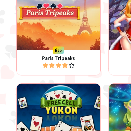
Ce jeu de Tripeaks vous fait visiter
Amusez-v
la France et Paris en été.
d
Été
Paris Tripeaks
Jouer
Le principe du Yukon Freecell est de
Aide les 
placer les cartes en ordre croissant
d
sur les quatre fondations.