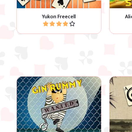
Yukon Freecell
Ali
Jouer
Jouez à ce jeu classique de Gin Rami
Pouvez-v
à 2.
ce je