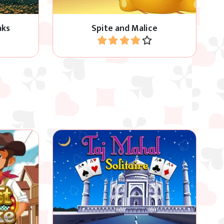
aks
Spite and Malice
Jouer
Taj Mahal Solitaire est une
de type
combinaison de Solitaire indiennes
et du Klondike.