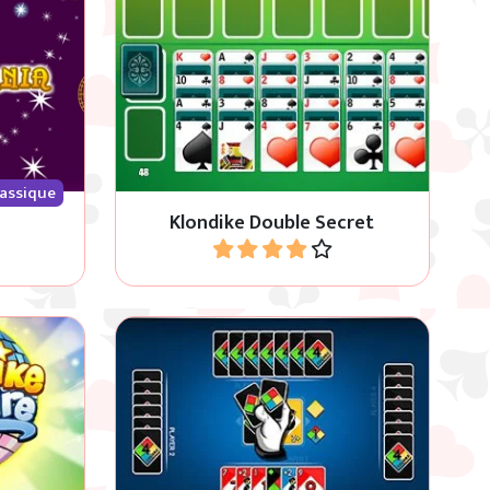
er toutes
Jeu Klondike avec cartes cachées.
u.
lassique
Klondike Double Secret
Jouer
 Klondike
Jouer le Uno classique contre 1,2 ou
3 ordinateur.