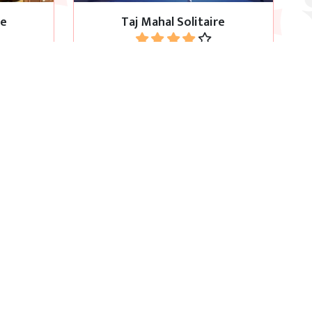
ke
Taj Mahal Solitaire
Jouer
lassique
Jeu Classic Spider Solitaire avec 4
rs.
couleurs et 3 paquets de cartes.
 4 suits
Big Spider Solitaire
Jouer