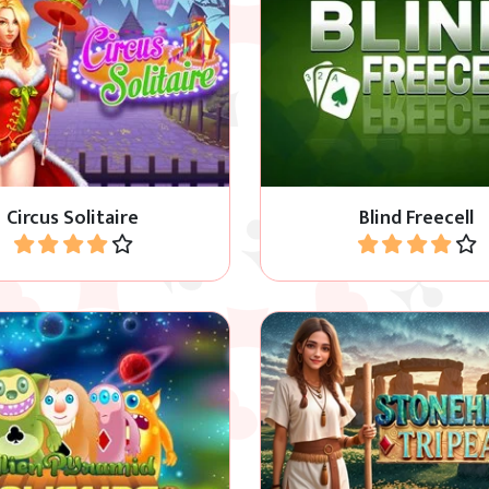
ous au cirque avec ce jeu
Freecell avec des cartes s
e Pyramid Solitaire !
Circus Solitaire
Blind Freecell
Jouer
Jouer
extraterrestres dans ce jeu
Découvre Stonehenge dan
e Pyramid Solitaire !
de Tripeaks.