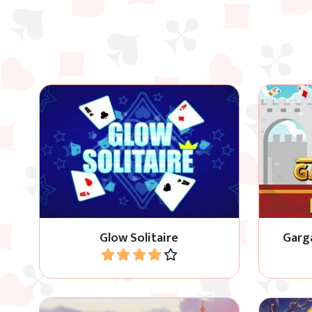
8 niveaux de Klondike Solitaire,
Double
chaque nouveau niveau plus difficile
n
que le précédent.
Glow Solitaire
Garg
Jouer