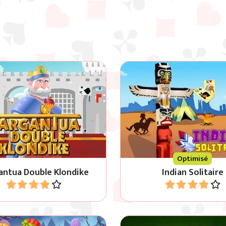
 Klondike Solitaire en 3
Jeu de solitaire classi
iveaux de difficulté.
stimulant: Indian.
Optimisé
antua Double Klondike
Indian Solitaire
Jouer
Jouer