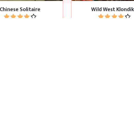
Chinese Solitaire
Wild West Klondi
Jouer
Jouer
f de ce jeu est d'obtenir une
Jeu de Spider Solitaire c
une valeur aussi proche de
avec 1, 2 et 4 couleu
31 que possible.
Trente-et-un (31)
Spider Solitaire 1,2 and
Jouer
Jouer