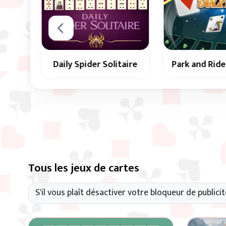
taire
Park and Ride Solitaire
Bataille Nor
Un jeu de carte
une
Utilisez les espaces pour
de bataille nor
ily
organiser toutes les
c 3
cartes par couleur et en
é.
séquence, de 2 à Roi.
Tous les jeux de cartes
S'il vous plaît désactiver votre bloqueur de publicit