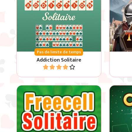
Disposez les quatre rangées en
Faites d
ordre croissant et en couleur, de A
du jeu
à K.
Pas de limite de temps
Addiction Solitaire
Jouer
Rejouez à ce jeu classique de
Klondi
Windows en ligne.
carte