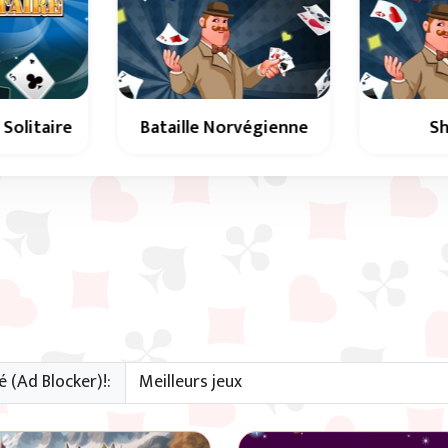
végienne
Shithead
Maste
s classique
Un jeu de cartes classique
Jeux de c
végienne.
de bataille norvégienne.
: jouez
Klondik
é (Ad Blocker)!: