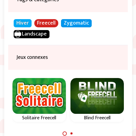
Hiver
Freecell
Zygomatic
Landscape
Jeux connexes
Solitaire Freecell
Blind Freecell
Soli
Freecell avec des
Rejouez à ce jeu